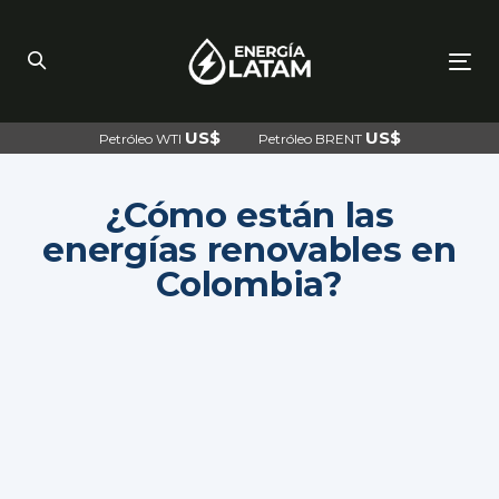
Skip
Skip
links
to
primary
navigation
To
Skip
nav
to
content
US$
US$
Petróleo WTI
Petróleo BRENT
¿Cómo están las
energías renovables en
Colombia?
Post
navigation