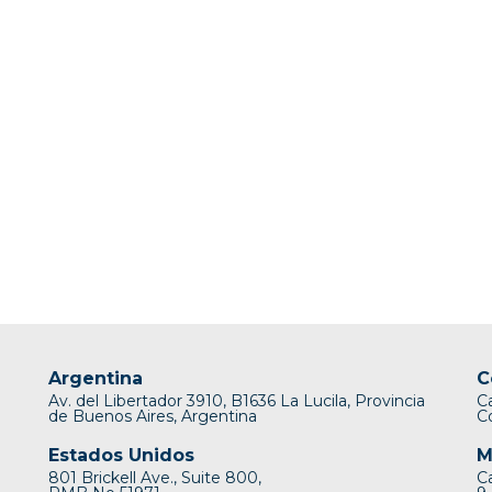
Argentina
C
Av. del Libertador 3910, B1636 La Lucila, Provincia
C
de Buenos Aires, Argentina
C
Estados Unidos
M
801 Brickell Ave., Suite 800,
C