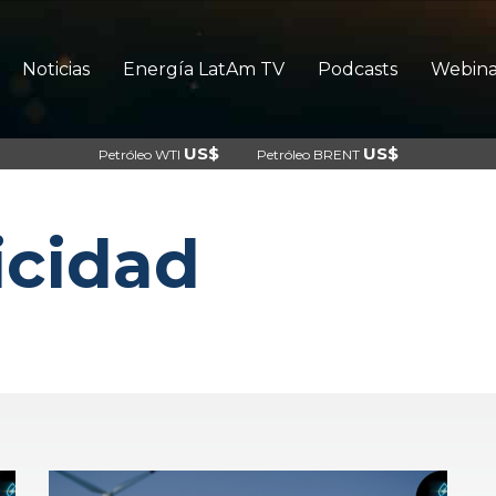
Noticias
Energía LatAm TV
Podcasts
Webina
US$
US$
Petróleo WTI
Petróleo BRENT
icidad