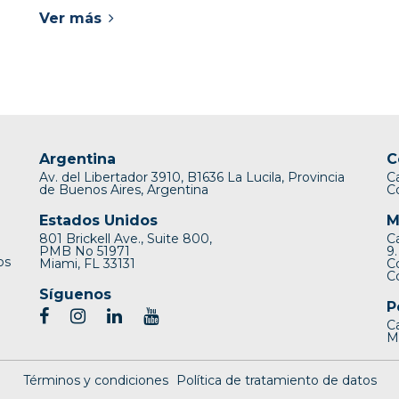
Ver más
Argentina
C
Av. del Libertador 3910, B1636 La Lucila, Provincia
C
de Buenos Aires, Argentina
C
Estados Unidos
M
801 Brickell Ave., Suite 800,
C
PMB No 51971
9.
os
Miami, FL 33131
C
C
Síguenos
P
Ca
Mi
Términos y condiciones
Política de tratamiento de datos