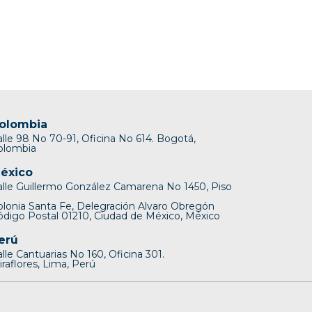
olombia
alle 98 No 70-91, Oficina No 614. Bogotá,
olombia
éxico
alle Guillermo González Camarena No 1450, Piso
olonia Santa Fe, Delegración Alvaro Obregón
ódigo Postal 01210, Ciudad de México, México
erú
lle Cantuarias No 160, Oficina 301.
raflores, Lima, Perú