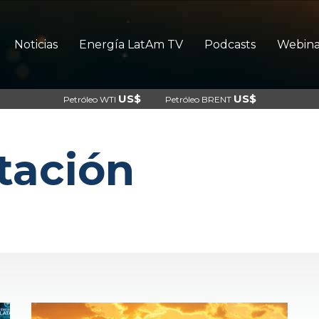
Noticias
Energía LatAm TV
Podcasts
Webina
US$
US$
Petróleo WTI
Petróleo BRENT
tación