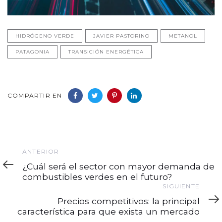
HIDRÓGENO VERDE
JAVIER PASTORINO
METANOL
PATAGONIA
TRANSICIÓN ENERGÉTICA
COMPARTIR EN
Anterior
ANTERIOR
¿Cuál será el sector con mayor demanda de
combustibles verdes en el futuro?
Siguiente
SIGUIENTE
Precios competitivos: la principal
característica para que exista un mercado