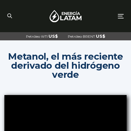
Skip
Skip
links
to
primary
navigation
To
Skip
nav
to
content
US$
US$
Petróleo WTI
Petróleo BRENT
Metanol, el más reciente
derivado del hidrógeno
verde
Post
navigation