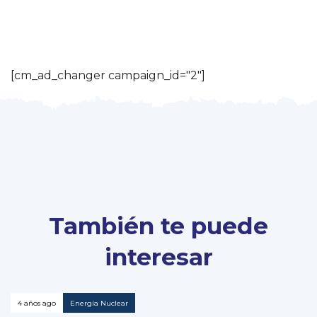
[cm_ad_changer campaign_id="2"]
También te puede
interesar
4 años ago
Energía Nuclear