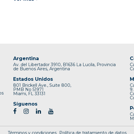
Argentina
C
Av. del Libertador 3910, B1636 La Lucila, Provincia
C
de Buenos Aires, Argentina
C
Estados Unidos
M
801 Brickell Ave., Suite 800,
C
PMB No 51971
9.
os
Miami, FL 33131
C
C
Síguenos
P
Ca
Mi
Términos y condiciones
Política de tratamiento de datos