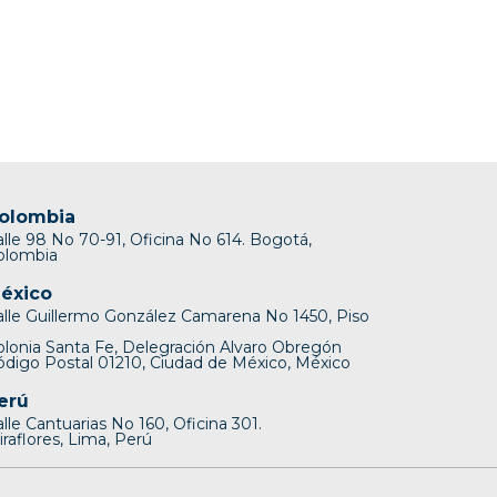
olombia
alle 98 No 70-91, Oficina No 614. Bogotá,
olombia
éxico
alle Guillermo González Camarena No 1450, Piso
olonia Santa Fe, Delegración Alvaro Obregón
ódigo Postal 01210, Ciudad de México, México
erú
lle Cantuarias No 160, Oficina 301.
raflores, Lima, Perú