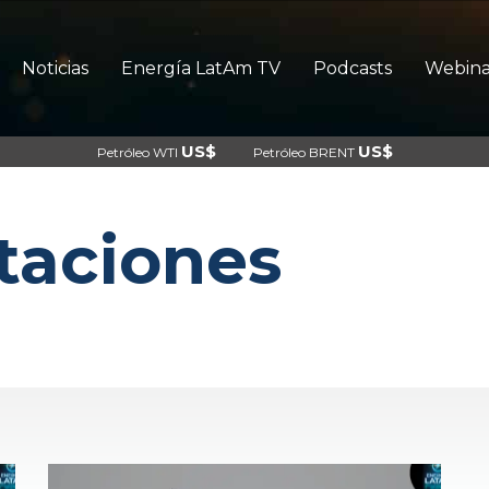
Noticias
Energía LatAm TV
Podcasts
Webina
US$
US$
Petróleo WTI
Petróleo BRENT
taciones