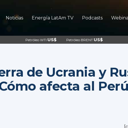
Noticias
Energía LatAm TV
Podcasts
Webina
US$
US$
Petróleo WTI
Petróleo BRENT
rra de Ucrania y Ru
Cómo afecta al Per
[