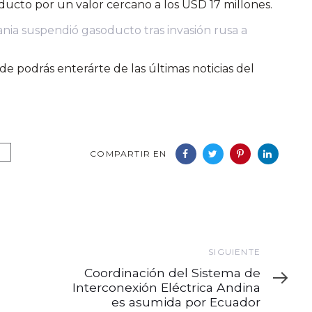
ucto por un valor cercano a los USD 17 millones.
nia suspendió gasoducto tras invasión rusa a
e podrás enterárte de las últimas noticias del
COMPARTIR EN
Siguiente
SIGUIENTE
Coordinación del Sistema de
Interconexión Eléctrica Andina
es asumida por Ecuador