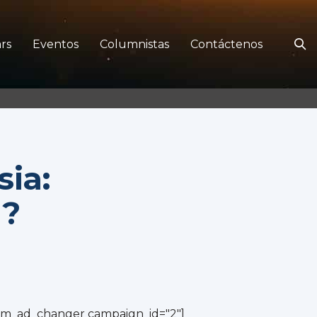
rs
Eventos
Columnistas
Contáctenos
sia:
ú?
cm_ad_changer campaign_id="2"]