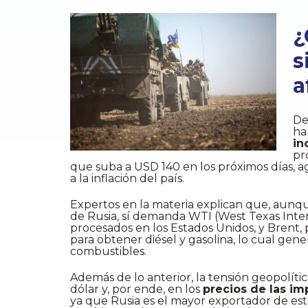
¿
s
a
De
ha
in
pr
que suba a USD 140 en los próximos días, 
a la inflación del país.
Expertos en la materia explican que, aunqu
de Rusia, sí demanda WTI (West Texas Inter
procesados en los Estados Unidos, y Brent, 
para obtener diésel y gasolina, lo cual gene
combustibles.
Además de lo anterior, la tensión geopolíti
dólar y, por ende, en los
precios de las i
ya que Rusia es el mayor exportador de est