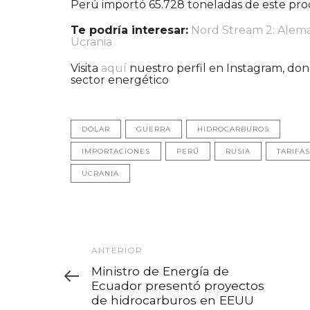
Perú importó 65.728 toneladas de este prod
Te podría interesar:
Nord Stream 2: Alema
Ucrania
Visita
aquí
nuestro perfil en Instagram, dond
sector energético
DÓLAR
GUERRA
HIDROCARBUROS
IMPORTACIONES
PERÚ
RUSIA
TARIFAS
UCRANIA
Anterior
ANTERIOR
Ministro de Energía de
Ecuador presentó proyectos
de hidrocarburos en EEUU