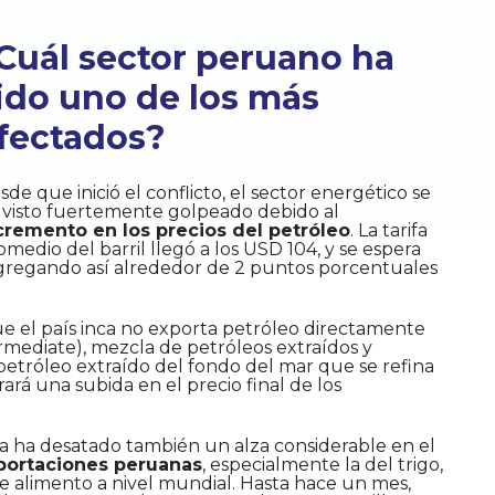
Cuál sector peruano ha
ido uno de los más
fectados?
sde que inició el conflicto, el sector energético se
 visto fuertemente golpeado debido al
cremento en los precios del petróleo
. La tarifa
omedio del barril llegó a los USD 104, y se espera
agregando así alrededor de 2 puntos porcentuales
e el país inca no exporta petróleo directamente
mediate), mezcla de petróleos extraídos y
petróleo extraído del fondo del mar que se refina
rará una subida en el precio final de los
ca ha desatado también un alza considerable en el
mportaciones peruanas
, especialmente la del trigo,
e alimento a nivel mundial. Hasta hace un mes,