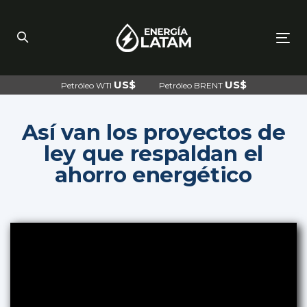
Skip
Skip
links
to
primary
navigation
To
Skip
nav
to
content
US$
US$
Petróleo WTI
Petróleo BRENT
Así van los proyectos de
ley que respaldan el
ahorro energético
Post
navigation