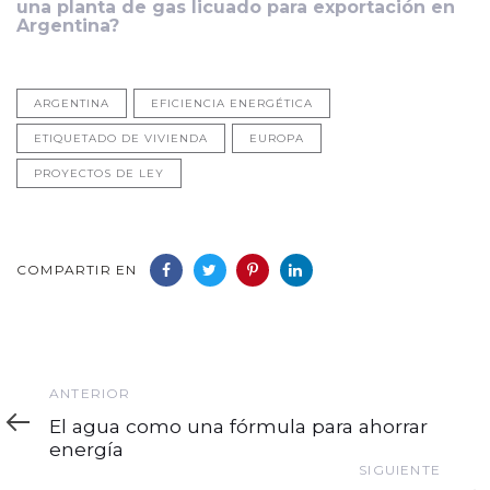
una planta de gas licuado para exportación en
Argentina?
ARGENTINA
EFICIENCIA ENERGÉTICA
ETIQUETADO DE VIVIENDA
EUROPA
PROYECTOS DE LEY
COMPARTIR EN
Anterior
ANTERIOR
El agua como una fórmula para ahorrar
energía
Siguiente
SIGUIENTE