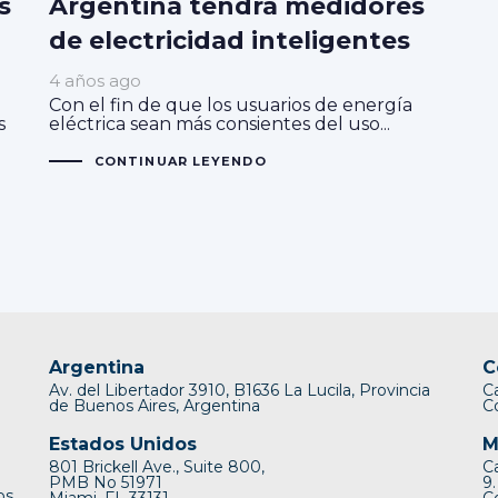
s
Argentina tendrá medidores
de electricidad inteligentes
4 años ago
Con el fin de que los usuarios de energía
s
eléctrica sean más consientes del uso...
CONTINUAR LEYENDO
Argentina
C
Av. del Libertador 3910, B1636 La Lucila, Provincia
C
de Buenos Aires, Argentina
C
Estados Unidos
M
801 Brickell Ave., Suite 800,
C
PMB No 51971
9.
os
Miami, FL 33131
C