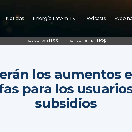
Noticias
Energía LatAm TV
Podcasts
Webina
US$
US$
Petróleo WTI
Petróleo BRENT
serán los aumentos e
ifas para los usuarios
subsidios