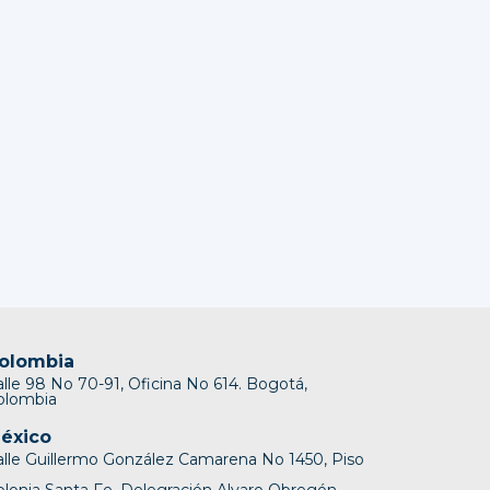
olombia
alle 98 No 70-91, Oficina No 614. Bogotá,
olombia
éxico
alle Guillermo González Camarena No 1450, Piso
olonia Santa Fe, Delegración Alvaro Obregón