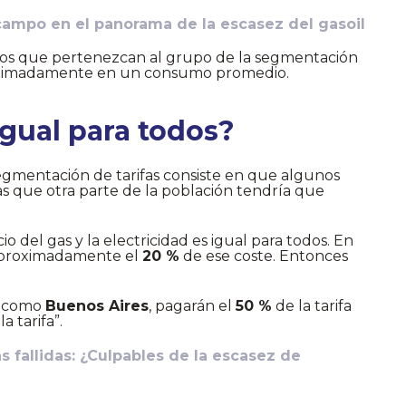
 campo en el panorama de la escasez del gasoil
anos que pertenezcan al grupo de la segmentación
imadamente en un consumo promedio.
¿Igual para todos?
segmentación de tarifas consiste en que algunos
ras que otra parte de la población tendría que
o del gas y la electricidad es igual para todos. En
á aproximadamente el
20 %
de ese coste. Entonces
, como
Buenos Aires
, pagarán el
50 %
de la tarifa
 tarifa”.
s fallidas: ¿Culpables de la escasez de