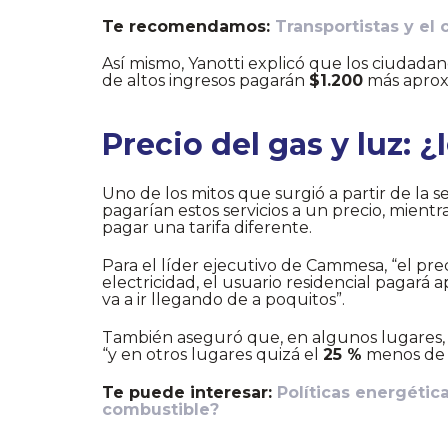
Te recomendamos:
Transportistas y el
Así mismo, Yanotti explicó que los ciudad
de altos ingresos pagarán
$1.200
más aprox
Precio del gas y luz: 
Uno de los mitos que surgió a partir de la 
pagarían estos servicios a un precio, mient
pagar una tarifa diferente.
Para el líder ejecutivo de Cammesa, “el preci
electricidad, el usuario residencial pagar
va a ir llegando de a poquitos”.
También aseguró que, en algunos lugares
“y en otros lugares quizá el
25 %
menos de la
Te puede interesar:
Políticas energética
combustible?