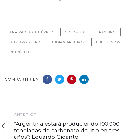
ANA PAOLA GUTIÉRREZ
COLOMBIA
FRACKING
GUSTAVO PETRO
HIDROCARBUROS
LUIS BUSTOS
PETRÓLEO
COMPARTIR EN
Anterior
ANTERIOR
“Argentina estará produciendo 100.000
toneladas de carbonato de litio en tres
años”: Eduardo Gigante