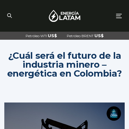
Skip
Skip
links
to
primary
navigation
To
Skip
nav
to
content
US$
US$
Petróleo WTI
Petróleo BRENT
¿Cuál será el futuro de la
industria minero –
energética en Colombia?
Post
navigation