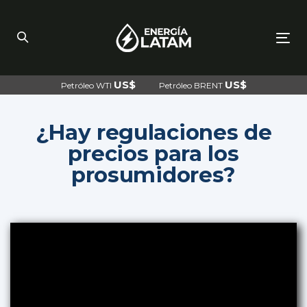
Skip
Skip
links
to
primary
navigation
To
Skip
nav
to
content
US$
US$
Petróleo WTI
Petróleo BRENT
¿Hay regulaciones de
precios para los
prosumidores?
Post
navigation