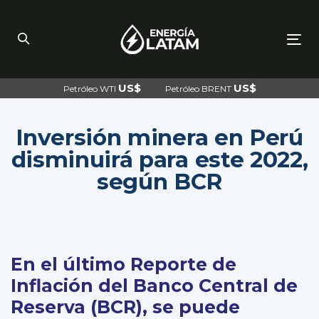
Skip
Skip
links
to
primary
navigation
To
Skip
nav
to
content
US$
US$
Petróleo WTI
Petróleo BRENT
Inversión minera en Perú
disminuirá para este 2022,
según BCR
Post
navigation
En el último Reporte de
Inflación del Banco Central de
Reserva (BCR), se puede