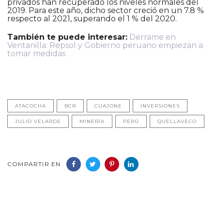
privados han recuperado los niveles normales del
2019. Para este año, dicho sector creció en un 7.8 %
respecto al 2021, superando el 1 % del 2020.
También te puede interesar:
Derrame en
Ventanilla: Repsol y Gobierno peruano empiezan a
tomar medidas
ATACOCHA
BCR
CUAJONE
INVERSIONES
JULIO VELARDE
MINERÍA
PERÚ
QUELLAVECO
COMPARTIR EN