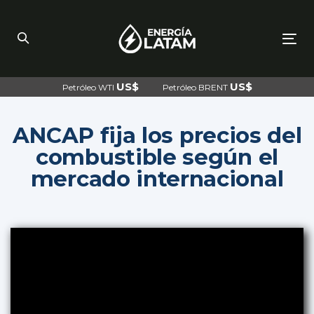
Skip
Skip
links
to
primary
navigation
To
Skip
nav
to
content
US$
US$
Petróleo WTI
Petróleo BRENT
ANCAP fija los precios del
combustible según el
mercado internacional
Post
navigation