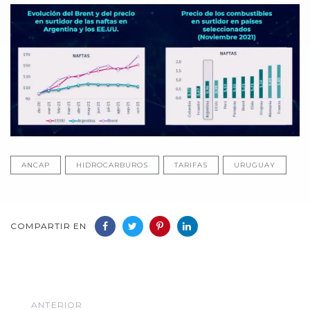
ANCAP
HIDROCARBUROS
TARIFAS
URUGUAY
COMPARTIR EN
Anterior
ANTERIOR