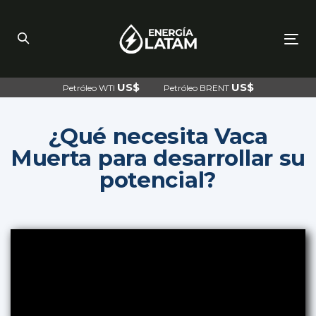
Skip
Skip
links
to
primary
navigation
To
Skip
nav
to
content
US$
US$
Petróleo WTI
Petróleo BRENT
¿Qué necesita Vaca
Muerta para desarrollar su
potencial?
Post
navigation