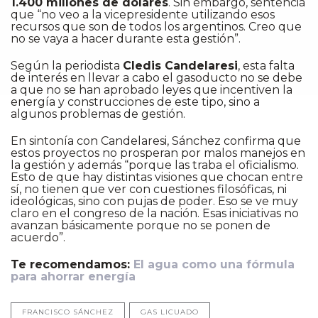
1.400 millones de dólares
. Sin embargo, sentencia
que “no veo a la vicepresidente utilizando esos
recursos que son de todos los argentinos. Creo que
no se vaya a hacer durante esta gestión”.
Según la periodista
Cledis Candelaresi
, esta falta
de interés en llevar a cabo el gasoducto no se debe
a que no se han aprobado leyes que incentiven la
energía y construcciones de este tipo, sino a
algunos problemas de gestión.
En sintonía con Candelaresi, Sánchez confirma que
estos proyectos no prosperan por malos manejos en
la gestión y además “porque las traba el oficialismo.
Esto de que hay distintas visiones que chocan entre
sí, no tienen que ver con cuestiones filosóficas, ni
ideológicas, sino con pujas de poder. Eso se ve muy
claro en el congreso de la nación. Esas iniciativas no
avanzan básicamente porque no se ponen de
acuerdo”.
Te recomendamos:
El agua como una fórmula
para ahorrar energía
FRANCISCO SÁNCHEZ
GAS LICUADO