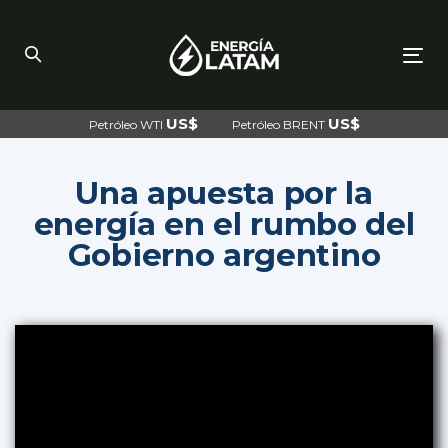
Skip
Skip
links
to
primary
navigation
To
Skip
nav
to
content
US$
US$
Petróleo WTI
Petróleo BRENT
Una apuesta por la
energía en el rumbo del
Gobierno argentino
Post
navigation