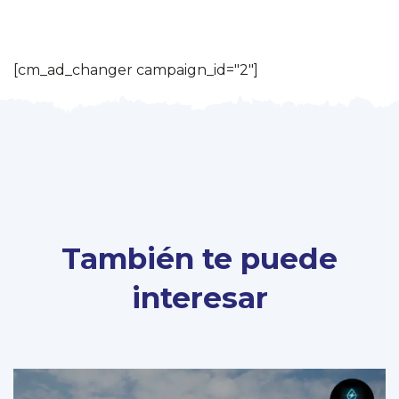
[cm_ad_changer campaign_id="2"]
También te puede
interesar