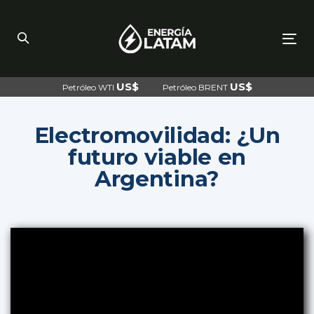
Skip
Skip
links
to
primary
navigation
To
Skip
nav
to
content
US$
US$
Petróleo WTI
Petróleo BRENT
Electromovilidad: ¿Un
futuro viable en
Argentina?
Post
navigation