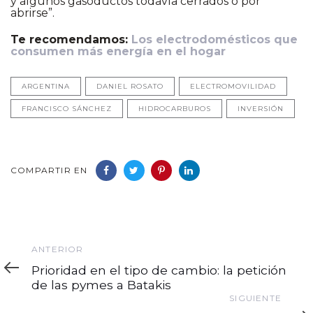
y algunos gasoductos todavía cerrados o por
abrirse”.
Te recomendamos:
Los electrodomésticos que
consumen más energía en el hogar
ARGENTINA
DANIEL ROSATO
ELECTROMOVILIDAD
FRANCISCO SÁNCHEZ
HIDROCARBUROS
INVERSIÓN
COMPARTIR EN
Anterior
ANTERIOR
Prioridad en el tipo de cambio: la petición
de las pymes a Batakis
Siguiente
SIGUIENTE