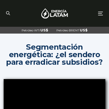
Skip
Skip
links
to
primary
navigation
To
Skip
nav
to
content
US$
US$
Petróleo WTI
Petróleo BRENT
Segmentación
energética: ¿el sendero
para erradicar subsidios?
Post
navigation