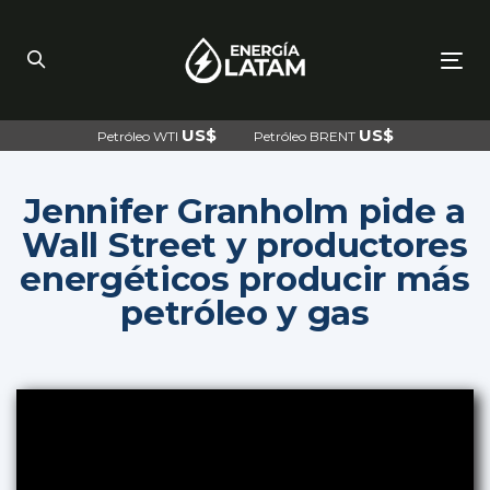
Skip
Skip
links
to
primary
navigation
To
Skip
nav
to
content
US$
US$
Petróleo WTI
Petróleo BRENT
Jennifer Granholm pide a
Wall Street y productores
energéticos producir más
petróleo y gas
Post
navigation