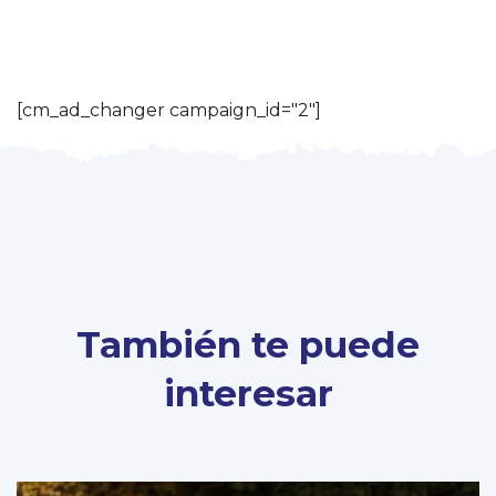
[cm_ad_changer campaign_id="2"]
También te puede
interesar