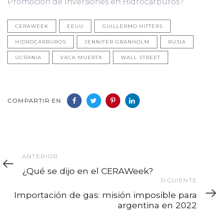
Promoción de Inversiones en Hidrocarburos?
CERAWEEK
EEUU
GUILLERMO HITTERS
HIDROCARBUROS
JENNIFER GRANHOLM
RUSIA
UCRANIA
VACA MUERTA
WALL STREET
COMPARTIR EN
Anterior
ANTERIOR
¿Qué se dijo en el CERAWeek?
Siguiente
SIGUIENTE
Importación de gas: misión imposible para
argentina en 2022